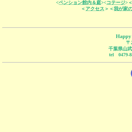
<
ペンション館内＆庭
><
コテージ
>
＜
アクセス
＞＜
我が家
Happy
〒
千葉県山武郡
tel 0479-8