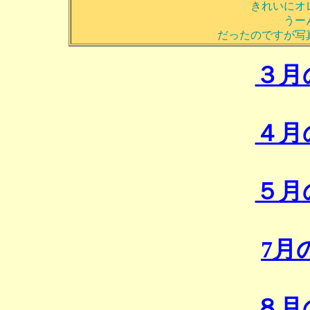
きれいにオ
うー
だったのですが写
３月
４月
５月
7月
８月