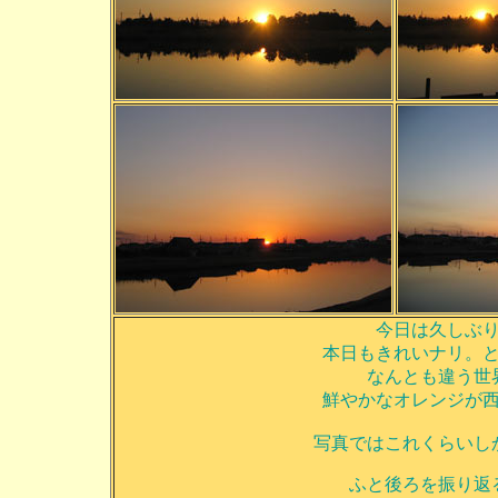
今日は久しぶ
本日もきれいナリ。
なんとも違う世
鮮やかなオレンジが
写真ではこれくらいし
ふと後ろを振り返